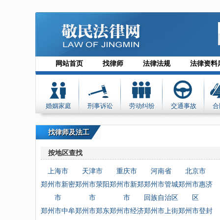
网站首页
找律师
法律法规
法律资料
婚姻家庭
刑事诉讼
劳动纠纷
交通事故
合
找律师及法工
按地区查找
上海市
天津市
重庆市
河南省
北京市
郑州市新密
郑州市荥阳
郑州市新郑
郑州市管城
郑州市惠济
市
市
市
回族自治区
区
郑州市中牟
郑州市郑东
郑州市经济
郑州市上街
郑州市登封