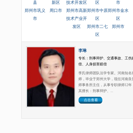
县
新区
技术开发区
区
市
郑州市巩义
周口市
郑州市高新
郑州市中原
郑州市金水
市
技术产业开
区
区
发区
郑州市二七
郑州市
区
李琳
专长：刑事辩护、交通事故、工伤
偿、人身损害赔偿
李氏律师团队法学专家。河南知名
师，毕业于郑州大学，现任河南良
师事务所主任，从事专职律师12年
其擅长：刑事辩护、...
点击查看