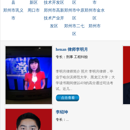
县
新区
技术开发区
区
市
郑州市巩义
周口市
郑州市高新
郑州市中原
郑州市金水
市
技术产业开
区
区
发区
郑州市二七
郑州市
区
henan 律师李明月
专长：刑事 工程纠纷
李明月律师简介 照片 李明月律师，毕
业于哈尔滨师范大学、黑龙江大学；大
学读书期间便以419的高分通过司法考
试。近几...
点击查看
李绍坤
专长：...