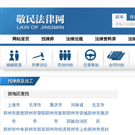
咨询
律
网站首页
找律师
法律法规
法律资料库
法
婚姻家庭
刑事诉讼
劳动纠纷
交通事故
合同纠纷
找律师及法工
按地区查找
上海市
天津市
重庆市
河南省
北京市
郑州市新密
郑州市荥阳
郑州市新郑
郑州市管城
郑州市惠济
市
市
市
回族自治区
区
郑州市中牟
郑州市郑东
郑州市经济
郑州市上街
郑州市登封